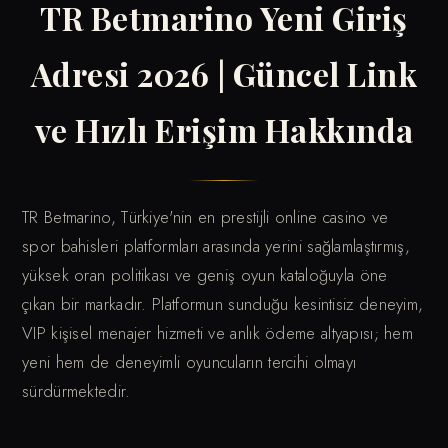
TR Betmarino Yeni Giriş
Adresi 2026 | Güncel Link
ve Hızlı Erişim Hakkında
TR Betmarino, Türkiye'nin en prestijli online casino ve
spor bahisleri platformları arasında yerini sağlamlaştırmış,
yüksek oran politikası ve geniş oyun kataloğuyla öne
çıkan bir markadır. Platformun sunduğu kesintisiz deneyim,
VIP kişisel menajer hizmeti ve anlık ödeme altyapısı; hem
yeni hem de deneyimli oyuncuların tercihi olmayı
sürdürmektedir.