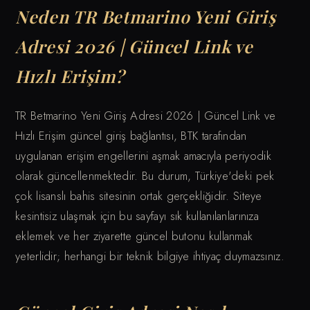
Neden TR Betmarino Yeni Giriş
Adresi 2026 | Güncel Link ve
Hızlı Erişim?
TR Betmarino Yeni Giriş Adresi 2026 | Güncel Link ve
Hızlı Erişim güncel giriş bağlantısı, BTK tarafından
uygulanan erişim engellerini aşmak amacıyla periyodik
olarak güncellenmektedir. Bu durum, Türkiye'deki pek
çok lisanslı bahis sitesinin ortak gerçekliğidir. Siteye
kesintisiz ulaşmak için bu sayfayı sık kullanılanlarınıza
eklemek ve her ziyarette güncel butonu kullanmak
yeterlidir; herhangi bir teknik bilgiye ihtiyaç duymazsınız.