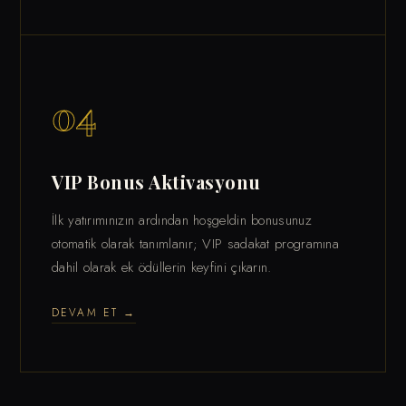
04
VIP Bonus Aktivasyonu
İlk yatırımınızın ardından hoşgeldin bonusunuz
otomatik olarak tanımlanır; VIP sadakat programına
dahil olarak ek ödüllerin keyfini çıkarın.
DEVAM ET →