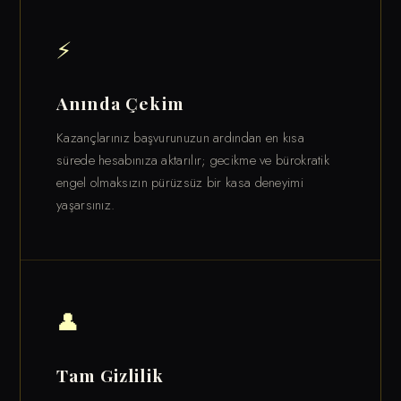
⚡
Anında Çekim
Kazançlarınız başvurunuzun ardından en kısa
sürede hesabınıza aktarılır; gecikme ve bürokratik
engel olmaksızın pürüzsüz bir kasa deneyimi
yaşarsınız.
👤
Tam Gizlilik