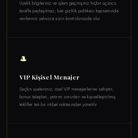
Üyelik bilgileriniz ve işlem geçmişiniz hiçbir üçüncü
tarafla paylaşılmaz; katı gizlilik politikası kapsamında
verileriniz yalnızca sizin kontrolünüzde olur.
🎩
VIP Kişisel Menajer
Seçkin üyelerimiz, özel VIP menajerlerine sahiptir;
bonus talepleri, yatırım sorunları ve kişiselleştirilmiş
teklifler tek bir irtibat noktasından yönetilir.