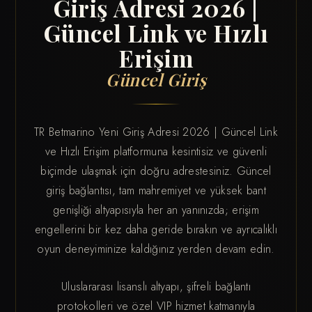
Giriş Adresi 2026 |
Güncel Link ve Hızlı
Erişim
Güncel Giriş
TR Betmarino Yeni Giriş Adresi 2026 | Güncel Link
ve Hızlı Erişim platformuna kesintisiz ve güvenli
biçimde ulaşmak için doğru adrestesiniz. Güncel
giriş bağlantısı, tam mahremiyet ve yüksek bant
genişliği altyapısıyla her an yanınızda; erişim
engellerini bir kez daha geride bırakın ve ayrıcalıklı
oyun deneyiminize kaldığınız yerden devam edin.
Uluslararası lisanslı altyapı, şifreli bağlantı
protokolleri ve özel VIP hizmet katmanıyla